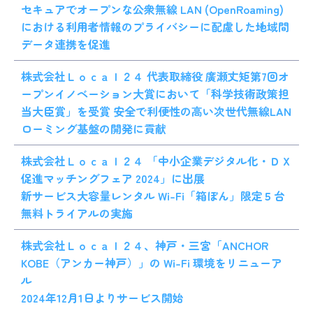
セキュアでオープンな公衆無線 LAN (OpenRoaming)
における利用者情報のプライバシーに配慮した地域間
データ連携を促進
株式会社Ｌｏｃａｌ２４ 代表取締役 廣瀬丈矩第7回オ
ープンイノベーション大賞において「科学技術政策担
当大臣賞」を受賞 安全で利便性の高い次世代無線LAN
ローミング基盤の開発に貢献
株式会社Ｌｏｃａｌ２４ 「中小企業デジタル化・ＤＸ
促進マッチングフェア 2024」に出展
新サービス大容量レンタル Wi-Fi「箱ぽん」限定５台
無料トライアルの実施
株式会社Ｌｏｃａｌ２４、神戸・三宮「ANCHOR
KOBE（アンカー神戸）」の Wi-Fi 環境をリニューア
ル
2024年12月1日よりサービス開始