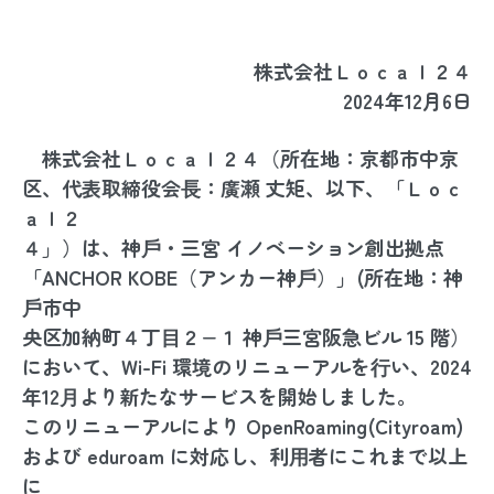
株式会社Ｌｏｃａｌ２４
2024年12月6日
株式会社Ｌｏｃａｌ２４（所在地：京都市中京
区、代表取締役会⻑：廣瀬 丈矩、以下、「Ｌｏｃ
ａｌ２
４」）は、神⼾・三宮 イノベーション創出拠点
「ANCHOR KOBE（アンカー神⼾）」(所在地：神
⼾市中
央区加納町４丁⽬２−１ 神⼾三宮阪急ビル 15 階）
において、Wi-Fi 環境のリニューアルを⾏い、2024
年12⽉より新たなサービスを開始しました。
このリニューアルにより OpenRoaming(Cityroam)
および eduroam に対応し、利⽤者にこれまで以上
に